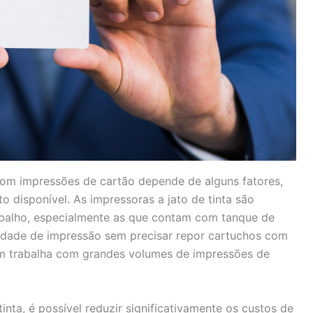
 com impressões de cartão depende de alguns fatores,
disponível. As impressoras a jato de tinta são
rabalho, especialmente as que contam com tanque de
idade de impressão sem precisar repor cartuchos com
uem trabalha com grandes volumes de impressões de
nta, é possível reduzir significativamente os custos de