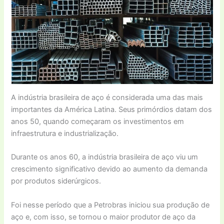
A indústria brasileira de aço é considerada uma das mais
importantes da América Latina. Seus primórdios datam dos
anos 50, quando começaram os investimentos em
infraestrutura e industrialização.
Durante os anos 60, a indústria brasileira de aço viu um
crescimento significativo devido ao aumento da demanda
por produtos siderúrgicos.
Foi nesse período que a Petrobras iniciou sua produção de
aço e, com isso, se tornou o maior produtor de aço da