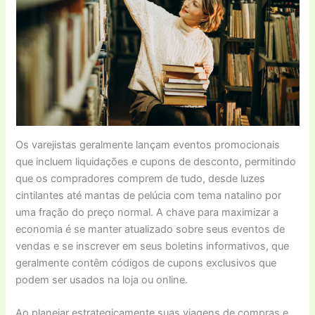
Os varejistas geralmente lançam eventos promocionais
que incluem liquidações e cupons de desconto, permitindo
que os compradores comprem de tudo, desde luzes
cintilantes até mantas de pelúcia com tema natalino por
uma fração do preço normal. A chave para maximizar a
economia é se manter atualizado sobre seus eventos de
vendas e se inscrever em seus boletins informativos, que
geralmente contêm códigos de cupons exclusivos que
podem ser usados ​​na loja ou online.
Ao planejar estrategicamente suas viagens de compras e